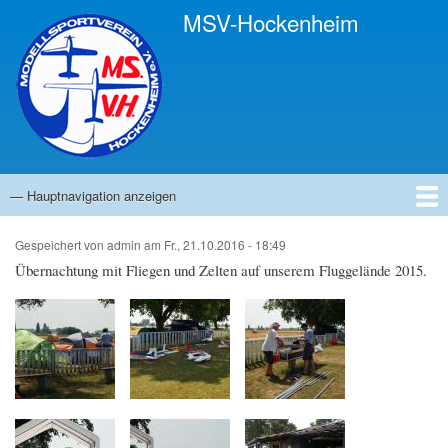
Direkt
MSV-Hockenheim
zum
Inhalt
— Hauptnavigation anzeigen
Hauptnavigation
Startseite
Anfahrt
Ansprechpartner
Infos
Termine
Bilder
Links
News
Gästebuch
Impressum
Gespeichert von
admin
am
Fr., 21.10.2016 - 18:49
Übernachtung mit Fliegen und Zelten auf unserem Fluggelände 2015.