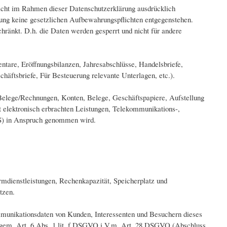
nicht im Rahmen dieser Datenschutzerklärung ausdrücklich
hung keine gesetzlichen Aufbewahrungspflichten entgegenstehen.
chränkt. D.h. die Daten werden gesperrt und nicht für andere
tare, Eröffnungsbilanzen, Jahresabschlüsse, Handelsbriefe,
äftsbriefe, Für Besteuerung relevante Unterlagen, etc.).
Belege/Rechnungen, Konten, Belege, Geschäftspapiere, Aufstellung
elektronisch erbrachten Leistungen, Telekommunikations-,
SS) in Anspruch genommen wird.
rmdienstleistungen, Rechenkapazität, Speicherplatz und
tzen.
ommunikationsdaten von Kunden, Interessenten und Besuchern dieses
es gem. Art. 6 Abs. 1 lit. f DSGVO i.V.m. Art. 28 DSGVO (Abschluss