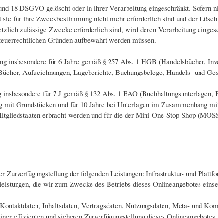
und 18 DSGVO gelöscht oder in ihrer Verarbeitung eingeschränkt. Sofern 
d sie für ihre Zweckbestimmung nicht mehr erforderlich sind und der Lösc
etzlich zulässige Zwecke erforderlich sind, wird deren Verarbeitung einges
r steuerrechtlichen Gründen aufbewahrt werden müssen.
ng insbesondere für 6 Jahre gemäß § 257 Abs. 1 HGB (Handelsbücher, Inven
ücher, Aufzeichnungen, Lageberichte, Buchungsbelege, Handels- und Gesch
g insbesondere für 7 J gemäß § 132 Abs. 1 BAO (Buchhaltungsunterlagen, 
 mit Grundstücken und für 10 Jahre bei Unterlagen im Zusammenhang mit 
Mitgliedstaaten erbracht werden und für die der Mini-One-Stop-Shop (MO
Zurverfügungstellung der folgenden Leistungen: Infrastruktur- und Plattfo
leistungen, die wir zum Zwecke des Betriebs dieses Onlineangebotes einse
, Kontaktdaten, Inhaltsdaten, Vertragsdaten, Nutzungsdaten, Meta- und K
einer effizienten und sicheren Zurverfügungstellung dieses Onlineangebot