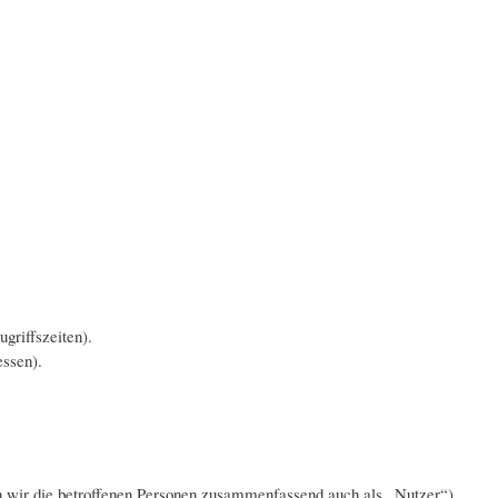
griffszeiten).
ssen).
 wir die betroffenen Personen zusammenfassend auch als „Nutzer“).