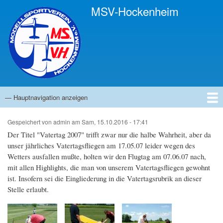
Direkt
MSV-Hockenheim
zum
Inhalt
— Hauptnavigation anzeigen
Hauptnavigation
Startseite
Anfahrt
Ansprechpartner
Infos
Termine
Bilder
Links
News
Gästebuch
Impressum
Gespeichert von
admin
am
Sam, 15.10.2016 - 17:41
Der Titel "Vatertag 2007" trifft zwar nur die halbe Wahrheit, aber da
unser jährliches Vatertagsfliegen am 17.05.07 leider wegen des
Wetters ausfallen mußte, holten wir den Flugtag am 07.06.07 nach,
mit allen Highlights, die man von unserem Vatertagsfliegen gewohnt
ist. Insofern sei die Eingliederung in die Vatertagsrubrik an dieser
Stelle erlaubt.